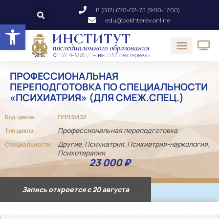
8 (812) 670-02-73 (9:00-17:00)
edu@bekhterev.online
Открыть панель инструментов
ПРОФЕССИОНАЛЬНАЯ
ПЕРЕПОДГОТОВКА ПО СПЕЦИАЛЬНОСТИ
«ПСИХИАТРИЯ» (ДЛЯ СМЕЖ.СПЕЦ.)
Код цикла
ПП/10/432
Профессиональная переподготовка
Тип цикла
Другие
Психиатрия
Психиатрия-наркология
Специальности
,
,
,
Психотерапия
23 000
₽
Запись откроется с 20 августа