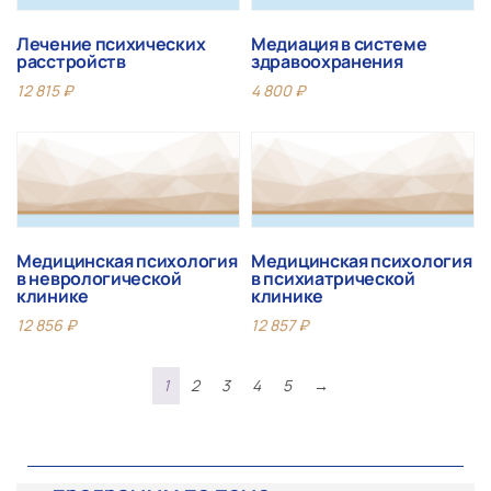
Лечение психических
Медиация в системе
расстройств
здравоохранения
12 815
₽
4 800
₽
Медицинская психология
Медицинская психология
в неврологической
в психиатрической
клинике
клинике
12 856
₽
12 857
₽
1
2
3
4
5
→