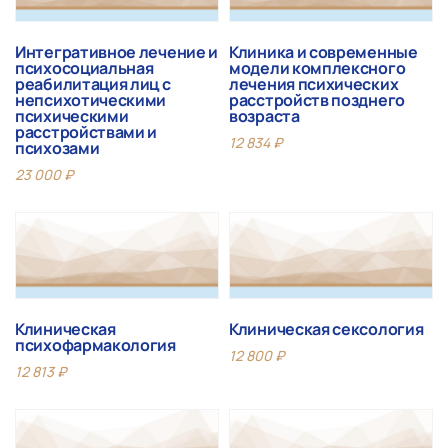
Интегративное лечение и
Клиника и современные
психосоциальная
модели комплексного
реабилитация лиц с
лечения психических
непсихотическими
расстройств позднего
психическими
возраста
расстройствами и
12 834
₽
психозами
23 000
₽
Клиническая
Клиническая сексология
психофармакология
12 800
₽
12 813
₽