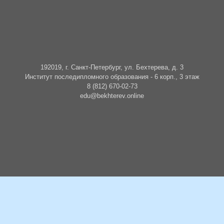
192019, г. Санкт-Петербург, ул. Бехтерева, д. 3
Институт последипломного образования - 6 корп., 3 этаж
8 (812) 670-02-73
edu@bekhterev.online
БУДЬТЕ В КУРСЕ СОБЫТИЙ
Подписаться на новости о событиях и образовательных циклах