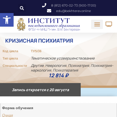
8 (812) 670-02-73 (9:00-17:00)
edu@bekhterev.online
Открыть панель инструментов
КРИЗИСНАЯ ПСИХИАТРИЯ
Код цикла
ТУ/5/36
Тематическое усовершенствование
Тип цикла
Другие
Неврология
Психиатрия
Психиатрия-
Специальности
,
,
,
наркология
Психотерапия
,
12 814
₽
Запись откроется с 20 августа
Форма обучения
Очная