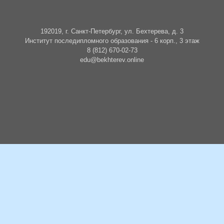
192019, г. Санкт-Петербург, ул. Бехтерева, д. 3
Институт последипломного образования - 6 корп., 3 этаж
8 (812) 670-02-73
edu@bekhterev.online
БУДЬТЕ В КУРСЕ СОБЫТИЙ
Подписаться на новости о событиях и образовательных циклах