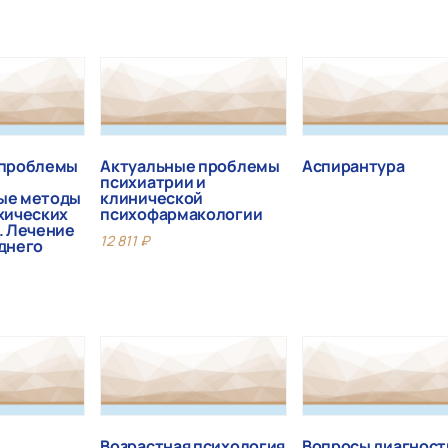
 проблемы
Актуальные проблемы
Аспирантура
психиатрии и
ые методы
клинической
хических
психофармакологии
. Лечение
12 811
₽
днего
Возрастная психология
Вопросы диагност