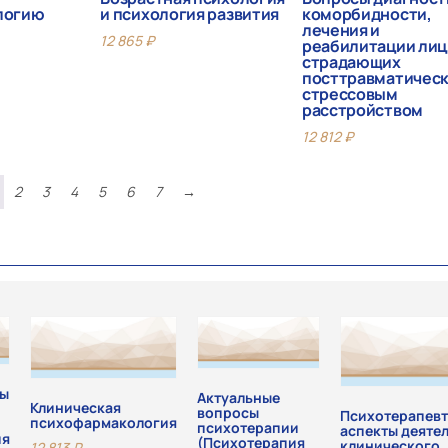
логию
и психология развития
коморбидности,
лечения и
12 865
₽
реабилитации лиц
страдающих
посттравматичес
стрессовым
расстройством
12 812
₽
2
3
4
5
6
7
→
сы
Актуальные
Клиническая
вопросы
Психотерапев
психофармакология
психотерапии
аспекты деяте
ия
(Психотерапия
клинического
12 813
₽