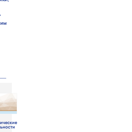
,
ким
тические
льности