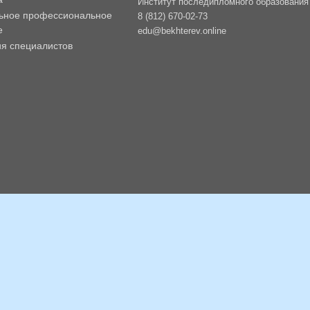
Институт последипломного образования -
ьное профессиональное
8 (812) 670-02-73
е
edu@bekhterev.online
ия специалистов