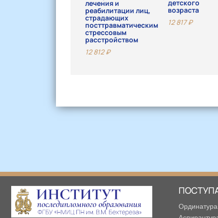
детского
лечения и
возраста
реабилитации лиц,
страдающих
12 817
₽
посттравматическим
стрессовым
расстройством
12 812
₽
ПОСТУП
Ординатура
Аспирантур