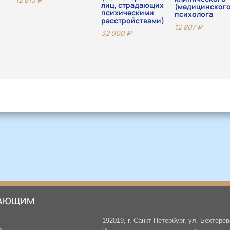
лиц, страдающих
(медицинског
психическими
психолога
расстройствами)
12 807
₽
32 000
₽
АЮЩИМ
192019, г. Санкт-Петербург, ул. Бехтерев
а