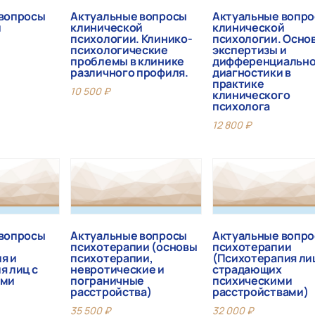
 вопросы
Актуальные вопросы
Актуальные вопр
й
клинической
клинической
психологии. Клинико-
психологии. Осно
психологические
экспертизы и
проблемы в клинике
дифференциальн
различного профиля.
диагностики в
практике
10 500
₽
клинического
психолога
12 800
₽
 вопросы
Актуальные вопросы
Актуальные вопр
психотерапии (основы
психотерапии
я и
психотерапии,
(Психотерапия ли
я лиц с
невротические и
страдающих
ями
пограничные
психическими
расстройства)
расстройствами)
35 500
₽
32 000
₽