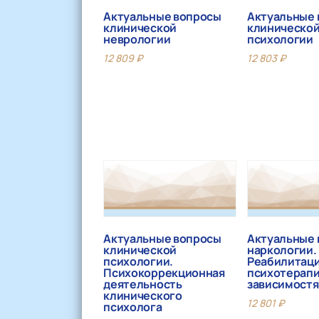
Актуальные вопросы
Актуальные
клинической
клиническо
неврологии
психологии
12 809
₽
12 803
₽
Актуальные вопросы
Актуальные
клинической
наркологии.
психологии.
Реабилитаци
Психокоррекционная
психотерапи
деятельность
зависимост
клинического
12 801
₽
психолога