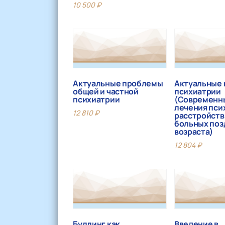
10 500
₽
Актуальные проблемы
Актуальные
общей и частной
психиатрии
психиатрии
(Современн
лечения пси
12 810
₽
расстройств
больных поз
возраста)
12 804
₽
Буллинг как
Введение в