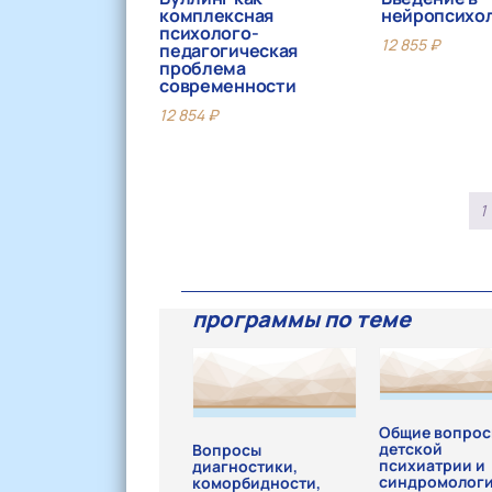
комплексная
нейропсихо
психолого-
12 855
₽
педагогическая
проблема
современности
12 854
₽
1
программы по теме
Общие вопро
детской
Вопросы
психиатрии и
диагностики,
синдромолог
коморбидности,