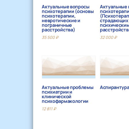
Актуальные вопросы
Актуальные
психотерапии (основы
психотерап
психотерапии,
(Психотерап
невротические и
страдающих
пограничные
психически
расстройства)
расстройств
35 500
₽
32 000
₽
Актуальные проблемы
Аспирантур
психиатрии и
клинической
психофармакологии
12 811
₽