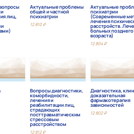
 вопросы
Актуальные проблемы
Актуальные проб
ии
общей и частной
психиатрии
ия лиц,
психиатрии
(Современные ме
лечения психичес
12 810
₽
ми
расстройств. Леч
ами)
больных позднего
возраста)
12 804
₽
а
Вопросы диагностики,
Диагностика, клин
коморбидности,
доказательная
лечения и
фармакотерапия
реабилитации лиц,
зависимостей
страдающих
12 802
₽
посттравматическим
стрессовым
расстройством
12 812
₽