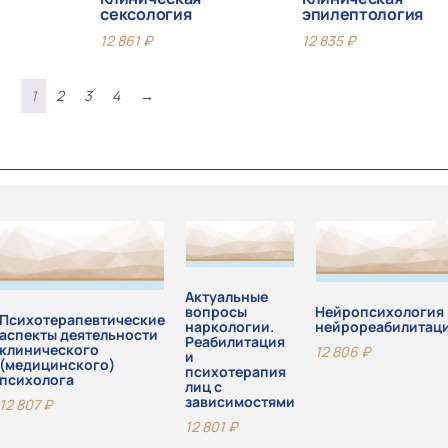
сексология
эпилептология
12 861
₽
12 835
₽
1
2
3
4
→
Актуальные
Нейропсихология 
вопросы
Психотерапевтические
нейрореабилитац
наркологии.
аспекты деятельности
Реабилитация
клинического
12 806
₽
и
(медицинского)
психотерапия
психолога
лиц с
зависимостями
12 807
₽
12 801
₽