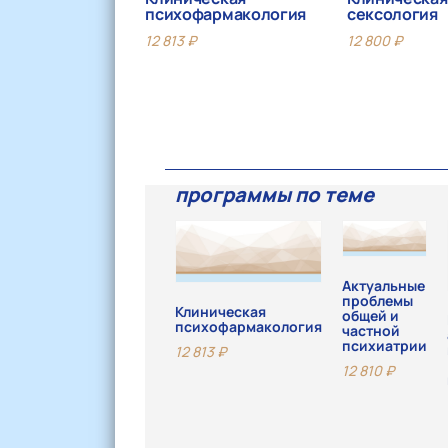
психофармакология
сексология
12 813
₽
12 800
₽
программы по теме
Актуальные
проблемы
Клиническая
общей и
психофармакология
частной
психиатрии
12 813
₽
12 810
₽