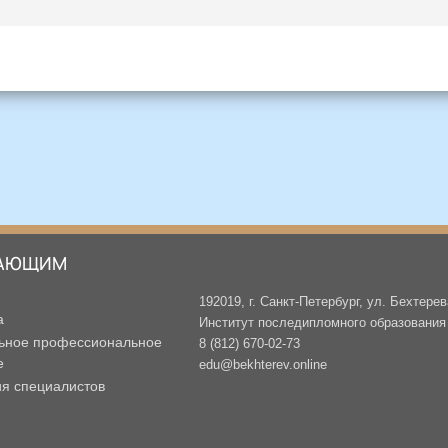
АЮЩИМ
192019, г. Санкт-Петербург, ул. Бехтерев
а
Институт последипломного образования -
ьное профессиональное
8 (812) 670-02-73
е
edu@bekhterev.online
ия специалистов