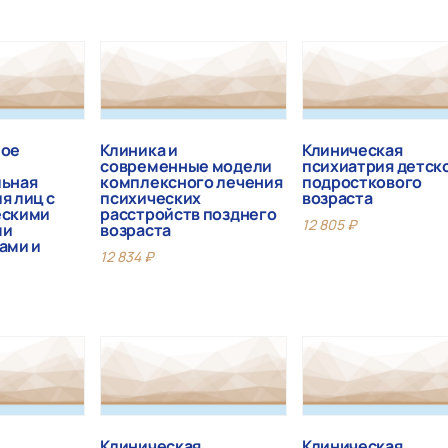
ное
Клиника и
Клиническая
современные модели
психиатрия детско
льная
комплексного лечения
подросткового
я лиц с
психических
возраста
ескими
расстройств позднего
12 805
₽
ми
возраста
ами и
12 834
₽
Клиническая
Клиническая