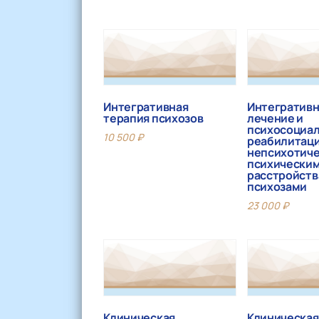
Интегративная
Интегратив
терапия психозов
лечение и
психосоциа
10 500
₽
реабилитаци
непсихотич
психически
расстройств
психозами
23 000
₽
Клиническая
Клиническая