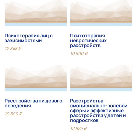
Психотерапия лиц с
Психотерапия
зависимостями
невротических
расстройств
12 848
₽
10 500
₽
Расстройства пищевого
Расстройства
поведения
эмоционально-волевой
сферы и аффективные
10 500
₽
расстройства у детей и
подростков
12 825
₽