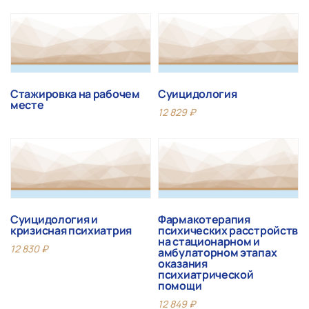
Стажировка на рабочем
Суицидология
месте
12 829
₽
Суицидология и
Фармакотерапия
кризисная психиатрия
психических расстройств
на стационарном и
12 830
₽
амбулаторном этапах
оказания
психиатрической
помощи
12 849
₽