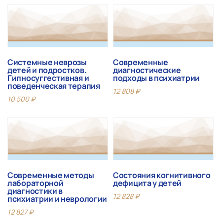
Системные неврозы
Современные
детей и подростков.
диагностические
Гипносуггестивная и
подходы в психиатрии
поведенческая терапия
12 808
₽
10 500
₽
Современные методы
Состояния когнитивного
лабораторной
дефицита у детей
диагностики в
12 828
₽
психиатрии и неврологии
12 827
₽