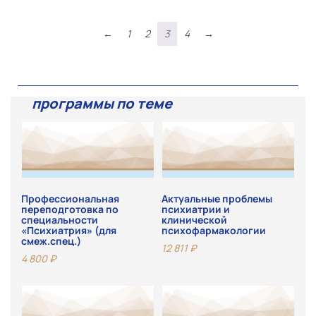
←
1
2
3
4
→
программы по теме
Профессиональная
Актуальные проблемы
переподготовка по
психиатрии и
специальности
клинической
«Психиатрия» (для
психофармакологии
смеж.спец.)
12 811
₽
4 800
₽