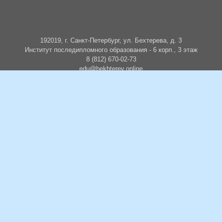
192019, г. Санкт-Петербург, ул. Бехтерева, д. 3
Институт последипломного образования - 6 корп., 3 этаж
8 (812) 670-02-73
edu@bekhterev.online