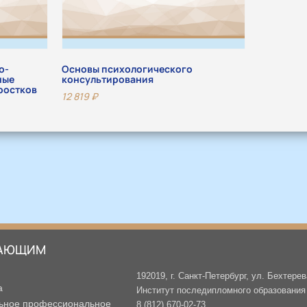
о-
Основы психологического
ные
консультирования
ростков
12 819
₽
АЮЩИМ
192019, г. Санкт-Петербург, ул. Бехтерев
а
Институт последипломного образования -
ьное профессиональное
8 (812) 670-02-73