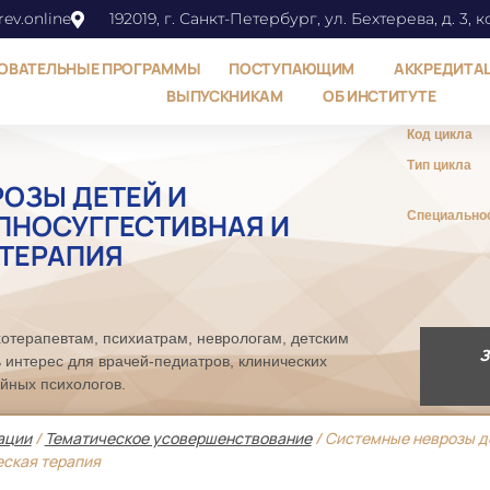
ev.online
192019, г. Санкт-Петербург, ул. Бехтерева, д. 3, к
ОВАТЕЛЬНЫЕ ПРОГРАММЫ
ПОСТУПАЮЩИМ
АККРЕДИТА
ВЫПУСКНИКАМ
ОБ ИНСТИТУТЕ
Код цикла
Тип цикла
ОЗЫ ДЕТЕЙ И
ПНОСУГГЕСТИВНАЯ И
Специально
ТЕРАПИЯ
отерапевтам, психиатрам, неврологам, детским
З
 интерес для врачей-педиатров, клинических
ейных психологов.
ации
/
Тематическое усовершенствование
/ Системные неврозы де
еская терапия