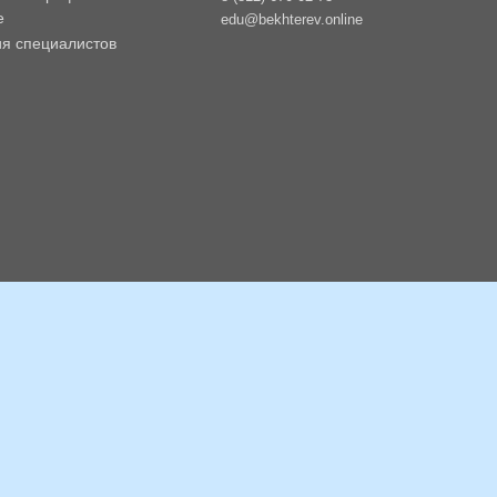
е
edu@bekhterev.online
ия специалистов