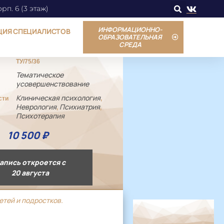
орп. 6 (3 этаж)
ИНФОРМАЦИОННО-
ЦИЯ СПЕЦИАЛИСТОВ
ОБРАЗОВАТЕЛЬНАЯ
СРЕДА
ТУ/75/36
Тематическое
усовершенствование
Клиническая психология
сти
,
Неврология
Психиатрия
,
,
Психотерапия
10 500
₽
апись откроется с
20 августа
тей и подростков.