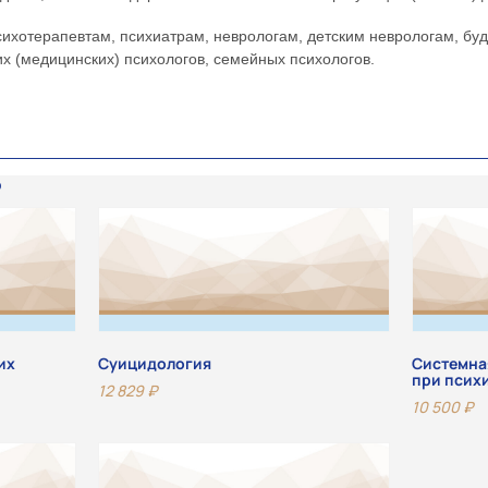
ихотерапевтам, психиатрам, неврологам, детским неврологам, буд
их (медицинских) психологов, семейных психологов.
их
Суицидология
Системна
при псих
12 829
₽
10 500
₽