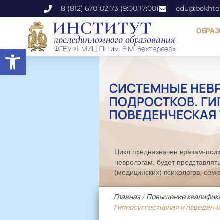
8 (812) 670-02-73 (9:00-17:00)
edu@bekhter
ОБРАЗ
Открыть панель инструментов
СИСТЕМНЫЕ НЕВР
ПОДРОСТКОВ. ГИ
ПОВЕДЕНЧЕСКАЯ 
Цикл предназначен врачам-псих
неврологам, будет представлять
(медицинских) психологов, сем
Главная
/
Повышение квалифик
Гипносуггестивная и поведенч