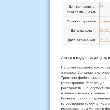
Длительность
36
программы, ак.ч.
Форма обучения
Очная
Дата начала
02.02
Дата окончания
06.02
Автор и ведущий: доцент, к
На цикле тематического усо
энкопрез. Заикание и логоне
Тревожно-фобические расстро
гетеротренинг. Релаксационн
расстройств. Гипносуггестив
в гипнотическое состояние. О
Ролевые тренинги «врач-паци
гетеротренинг (с обучением 
использованием методики фед