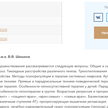
По
.2026
Нео
.2026
.м.н. В.В. Шишков
вершенствования рассматриваются следующие вопросы: Общие и си
вроз. Тикоидные расстройства различного генеза. Трихотилломания
йства. Методы психорегуляции в терапии системных неврозов. Ау
ые техники. Прямые и парадоксальные техники поведенческой тер
ная терапия. Особенности гипносуггестивной терапии у детей. Пар
собенности гипнотерапии в группе. Возрастная регрессия и прогрес
ент» – «пациент-врач», «врач-семья» – «семья-врач». Балинтовски
различным ступеням АТ), прогрессирующая мышечная релаксация, 
инга, лечебно-оздоровительный сеанс психорегуляции (гипноза) д