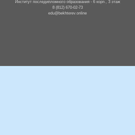
Институт последипломного образования - 6 корп., 3 этаж
8 (812) 670-02-73
edu@bekhterev.online
БУДЬТЕ В КУРСЕ СОБЫТИЙ
Подписаться на новости о событиях и образовательных циклах
ПОДПИСАТЬСЯ