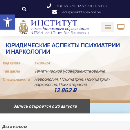
8 (812) 670-02-73 (9:00-17:00)
edu@bekhterev.online
Открыть панель инструментов
ЮРИДИЧЕСКИЕ АСПЕКТЫ ПСИХИАТРИИ
И НАРКОЛОГИИ
Код цикла
ТУ/106/24
Тематическое усовершенствование
Тип цикла
Неврология
Психиатрия
Психиатрия-
Специальности
,
,
наркология
Психотерапия
,
12 862
₽
Запись откроется с 20 августа
Дата начала