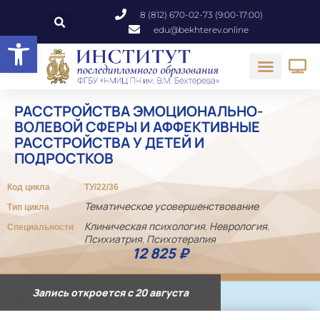
8 (812) 670-02-73 (9:00-17:00)
edu@bekhterev.online
Открыть панель инструментов
РАССТРОЙСТВА ЭМОЦИОНАЛЬНО-
ВОЛЕВОЙ СФЕРЫ И АФФЕКТИВНЫЕ
РАССТРОЙСТВА У ДЕТЕЙ И
ПОДРОСТКОВ
Код цикла
ТУ/22/36
Тематическое усовершенствование
Тип цикла
Клиническая психология
Неврология
Специальности
,
,
Психиатрия
Психотерапия
,
12 825
₽
Запись откроется с 20 августа