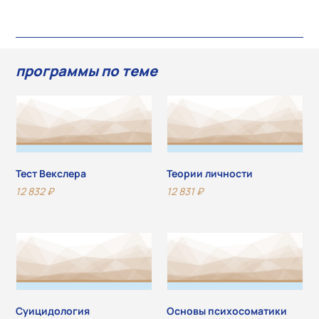
программы по теме
Тест Векслера
Теории личности
12 832
₽
12 831
₽
Суицидология
Основы психосоматики