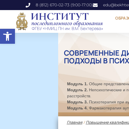
8 (812) 670-02-73 (9:00-17:00)
edu@bekhter
ОБРАЗ
Открыть панель инструментов
СОВРЕМЕННЫЕ Д
ПОДХОДЫ В ПСИ
Модуль 1.
Общие представления
Модуль 2.
Непсихотические и п
расстройств.
Модуль 3.
Психотерапия при ау
Модуль 4.
Фармакотерапия ауто
Главная
/
Повышение квалифик