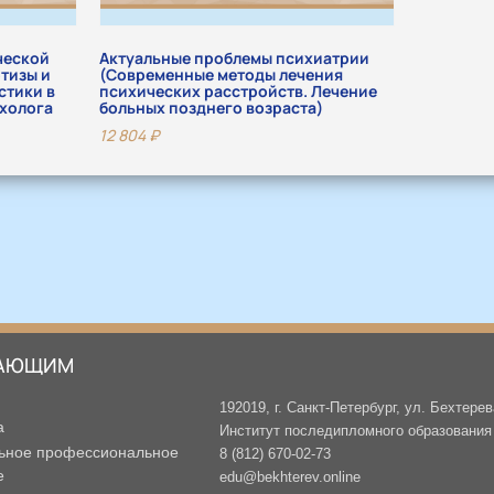
ческой
Актуальные проблемы психиатрии
тизы и
(Современные методы лечения
тики в
психических расстройств. Лечение
холога
больных позднего возраста)
12 804
₽
АЮЩИМ
192019, г. Санкт-Петербург, ул. Бехтерев
а
Институт последипломного образования -
ьное профессиональное
8 (812) 670-02-73
е
edu@bekhterev.online