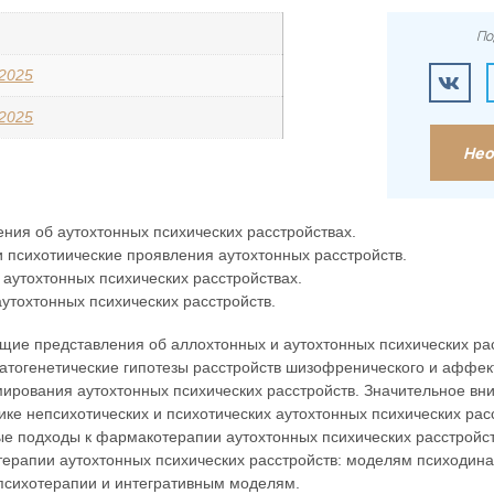
По
/2025
/2025
Нео
ия об аутохтонных психических расстройствах.
 психотиические проявления аутохтонных расстройств.
аутохтонных психических расстройствах.
тохтонных психических расстройств.
ие представления об аллохтонных и аутохтонных психических рас
тогенетические гипотезы расстройств шизофренического и аффек
ирования аутохтонных психических расстройств. Значительное вн
е непсихотических и психотических аутохтонных психических расс
е подходы к фармакотерапии аутохтонных психических расстройс
ерапии аутохтонных психических расстройств: моделям психодин
психотерапии и интегративным моделям.