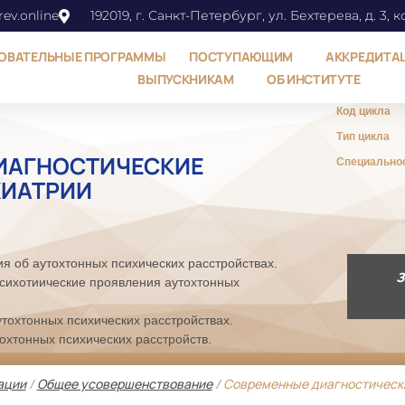
ev.online
192019, г. Санкт-Петербург, ул. Бехтерева, д. 3, к
ОВАТЕЛЬНЫЕ ПРОГРАММЫ
ПОСТУПАЮЩИМ
АККРЕДИТА
ВЫПУСКНИКАМ
ОБ ИНСТИТУТЕ
Код цикла
Тип цикла
ИАГНОСТИЧЕСКИЕ
Специально
ХИАТРИИ
 об аутохтонных психических расстройствах.
З
сихотиические проявления аутохтонных
тохтонных психических расстройствах.
хтонных психических расстройств.
ации
/
Общее усовершенствование
/ Современные диагностическ