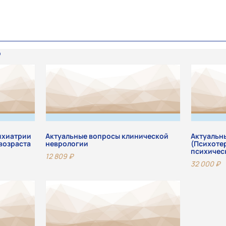
ихиатрии
Актуальные вопросы клинической
Актуальн
возраста
неврологии
(Психоте
психичес
12 809
₽
32 000
₽