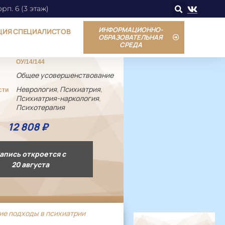
орп. 6 (3 этаж)
ИНФОРМАЦИОННО-
ЦИЯ СПЕЦИАЛИСТОВ
ОБРАЗОВАТЕЛЬНАЯ
СРЕДА
ОУ/14/144
Общее усовершенствование
Неврология
Психиатрия
сти
,
,
Психиатрия-наркология
,
Психотерапия
12 808
₽
апись откроется с
20 августа
ие подходы в психиатрии