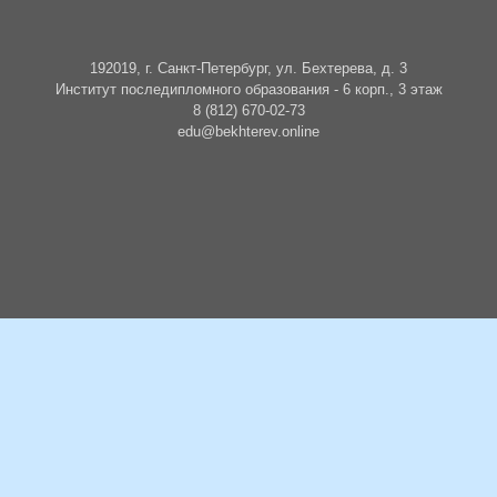
192019, г. Санкт-Петербург, ул. Бехтерева, д. 3
Институт последипломного образования - 6 корп., 3 этаж
8 (812) 670-02-73
edu@bekhterev.online
БУДЬТЕ В КУРСЕ СОБЫТИЙ
Подписаться на новости о событиях и образовательных циклах