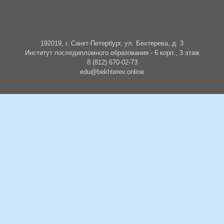
192019, г. Санкт-Петербург, ул. Бехтерева, д. 3
Институт последипломного образования - 6 корп., 3 этаж
8 (812) 670-02-73
edu@bekhterev.online