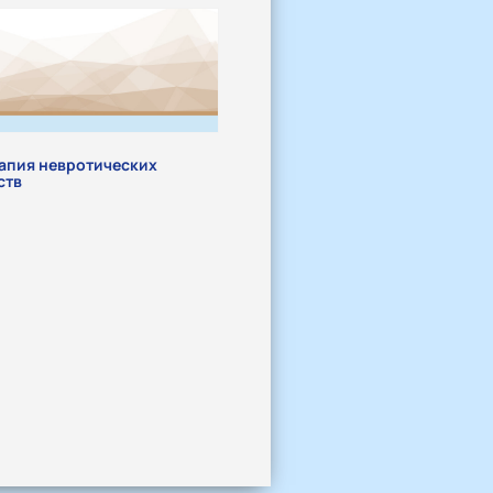
апия невротических
ств