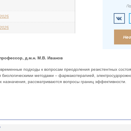
По
/2025
/2025
Нео
рофессор, д.м.н. М.В. Иванов
овременные подходы к вопросам преодоления резистентных состоя
и биологическими методами – фармакотерапией, электросудорожно
х назначения, рассматриваются вопросы границ эффективности.