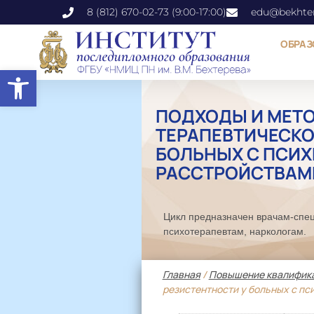
8 (812) 670-02-73 (9:00-17:00)
edu@bekhter
ОБРАЗ
Открыть панель инструментов
ПОДХОДЫ И МЕТ
ТЕРАПЕВТИЧЕСКО
БОЛЬНЫХ С ПСИ
РАССТРОЙСТВАМ
Цикл предназначен врачам-спец
психотерапевтам, наркологам.
Главная
/
Повышение квалифик
резистентности у больных с п