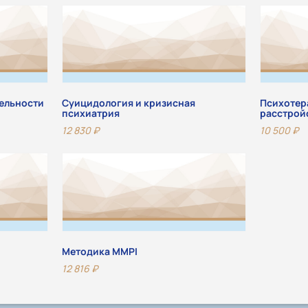
ельности
Суицидология и кризисная
Психотер
психиатрия
расстрой
12 830
₽
10 500
₽
Методика MMPI
12 816
₽