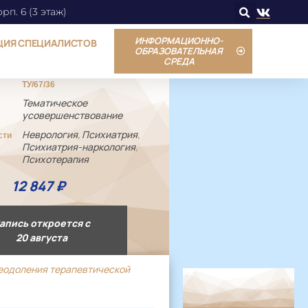
орп. 6 (3 этаж)
ИНФОРМАЦИОННО-
ЦИЯ СПЕЦИАЛИСТОВ
ОБРАЗОВАТЕЛЬНАЯ
СРЕДА
ТУ/67/36
Тематическое
усовершенствование
Неврология
Психиатрия
сти
,
,
Психиатрия-наркология
,
Психотерапия
12 847
₽
апись откроется с
20 августа
еодоления терапевтической