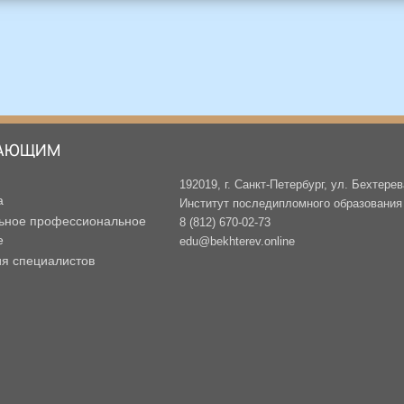
АЮЩИМ
192019, г. Санкт-Петербург, ул. Бехтерев
а
Институт последипломного образования -
ьное профессиональное
8 (812) 670-02-73
е
edu@bekhterev.online
ия специалистов