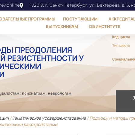
ev.online
192019, г. Санкт-Петербург, ул. Бехтерева, д. 3, к
ОВАТЕЛЬНЫЕ ПРОГРАММЫ
ПОСТУПАЮЩИМ
АККРЕДИТА
ВЫПУСКНИКАМ
ОБ ИНСТИТУТЕ
Код цикла
Тип цикла
ОДЫ ПРЕОДОЛЕНИЯ
Й РЕЗИСТЕНТНОСТИ У
Специально
ХИЧЕСКИМИ
И
иалистам: психиатрам, неврологам,
З
ации
/
Тематическое усовершенствование
/ Подходы и методы пр
сихическими расстройствами