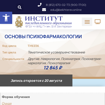
8 (812) 670-02-73 (9:00-17:00)
edu@bekhterev.online
Открыть панель инструментов
ОСНОВЫ ПСИХОФАРМАКОЛОГИИ
Код цикла
ТУ/63/36
Тематическое усовершенствование
Тип цикла
Другие
Неврология
Психиатрия
Психиатрия-
Специальности
,
,
,
наркология
Психотерапия
,
12 845
₽
Запись откроется с 20 августа
Форма обучения
Очная