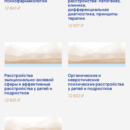
психофармакологии
расстройства: патогенез,
клиника,
12 845
₽
дифференциальная
диагностика, принципы
терапии
12 837
₽
Расстройства
Органические и
эмоционально-волевой
невротические
сферы и аффективные
психические расстройства
расстройства у детей и
у детей и подростков
подростков
12 822
₽
12 825
₽