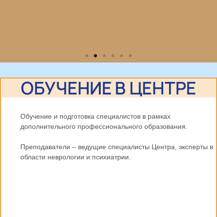
Приёмная комиссия
ОБУЧЕНИЕ В ЦЕНТРЕ
Магистратура (психология), ординатура,
аспирантура, прикрепительство, докторантура
Обучение и подготовка специалистов в рамках
дополнительного профессионального образования.
Узнать больше
Преподаватели – ведущие специалисты Центра, эксперты в
области неврологии и психиатрии.