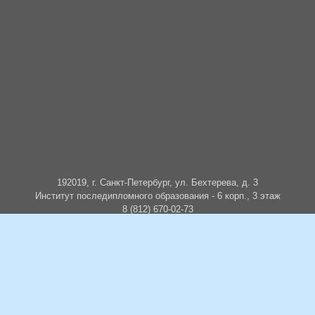
192019, г. Санкт-Петербург, ул. Бехтерева, д. 3
Институт последипломного образования - 6 корп., 3 этаж
8 (812) 670-02-73
edu@bekhterev.online