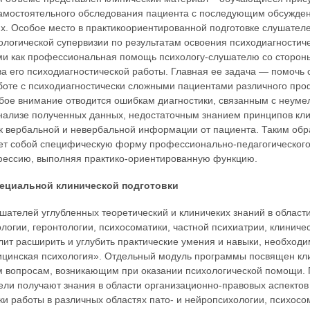
самостоятельного обследования пациента с последующим обсужде
ях. Особое место в практикоориентированной подготовке слушателе
ологической супервизии по результатам освоения психодиагностиче
ми как профессиональная помощь психологу-слушателю со сторон
ва его психодиагностической работы. Главная ее задача — помочь 
аботе с психодиагностически сложными пациентами различного про
бое внимание отводится ошибкам диагностики, связанным с неум
нализе полученных данных, недостаточным знанием принципов кли
 к вербальной и невербальной информации от пациента. Таким обр
яет собой специфическую форму профессионально-педагогическог
фессию, выполняя практико-ориентированную функцию.
ециальной клинической подготовки
ателей углубленных теоретический и клиничеких знаний в области
ологии, геронтологии, психосоматики, частной психиатрии, клиниче
лит расширить и углубить практические умения и навыки, необход
ицинская психология». Отдельный модуль программы посвящен кл
им вопросам, возникающим при оказании психологической помощи.
ели получают знания в области организационно-правовых аспектов
и работы в различных областях пато- и нейропсихологии, психосо