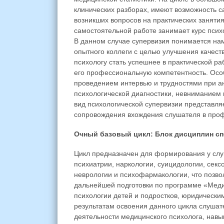
клинических разборах, имеют возможность 
возникших вопросов на практических заняти
самостоятельной работе занимает курс псих
В данном случае супервизия понимается на
опытного коллеги с целью улучшения качест
психологу стать успешнее в практической р
его профессиональную компетентность. Осо
проведением интервью и трудностями при а
психологической диагностики, невниманием
вид психологической супервизии представл
сопровождения вхождения слушателя в про
Очный базовый цикл: Блок дисциплин сп
Цикл предназначен для формирования у слуш
психиатрии, наркологии, суицидологии, секс
неврологии и психофармакологии, что позво
дальнейшей подготовки по программе «Мед
психологии детей и подростков, юридическ
результатам освоения данного цикла слушат
деятельности медицинского психолога, навык