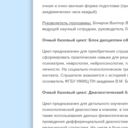
очная и очно-заочная форма подготовки (пр
академических часа каждый).
Руководитель программы:
Бочаров Виктор 
ведущий научный сотрудник, руководитель Ла
Очный базовый цикл: Блок дисциплин об
Цикл предназначен для приобретения слуша
сформировать практические навыки для реш
психиатрии, неврологии, нейропсихологии, п
личности. На социально-психологическом т
контакта. Слушатели знакомятся с историей 
основатель ФГБУ НМИЦ ПН академик В.М. Б
Очный базовый цикл: Диагностический б
Цикл предназначен для детального изучени
психологической диагностики в клинике, в то
также использования данных физиологическ
проведения дифференциальной диагностики,
медицинской статистики. На цикле в больш