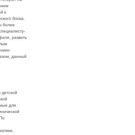
нием
й к
ского блока.
ы более
специалисту-
филя, развить
елым
нико-
азом, данный
о
 детской
ской
имые для
инической
 По
матики,