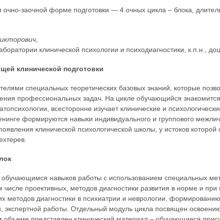
и очно-заочной форме подготовки — 4 очных цикла – блока, длител
Викторович
,
боратории клинической психологии и психодиагностики, к.п.н., доц
щей клинической подготовки
телями специальных теоретических базовых знаний, которые позв
ения профессиональных задач. На цикле обучающийся знакомится
атопсихологии, всесторонне изучает клинические и психологически
ренинге формируются навыки индивидуального и группового межли
появления клинической психологической школы, у истоков которой 
ехтерев.
лок
я обучающимся навыков работы с использованием специальных ме
м числе проективных, методов диагностики развития в норме и при 
их методов диагностики в психиатрии и неврологии, формировани
 экспертной работы. Отдельный модуль цикла посвящен освоени
ом объеме представлен клинический материал – обучающиеся прису