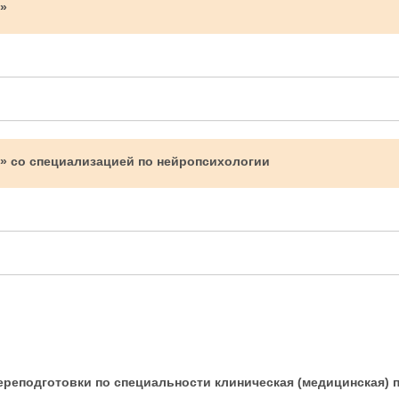
»
я» со специализацией по нейропсихологии
еподготовки по специальности клиническая (медицинская) п