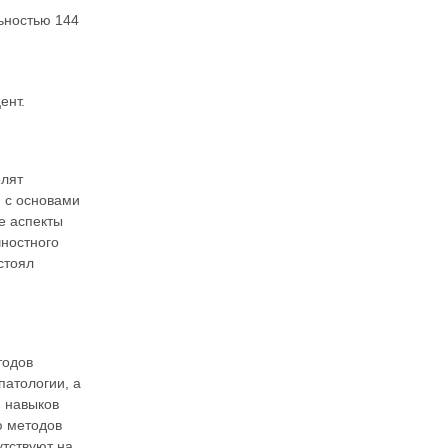
ьностью 144
ент.
олят
 с основами
е аспекты
чностного
стоял
тодов
патологии, а
ю навыков
ю методов
тствуют на