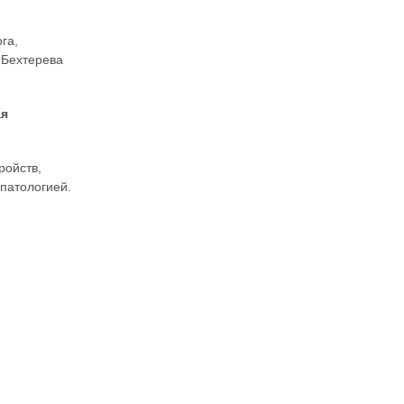
га,
 Бехтерева
ая
ройств,
патологией.