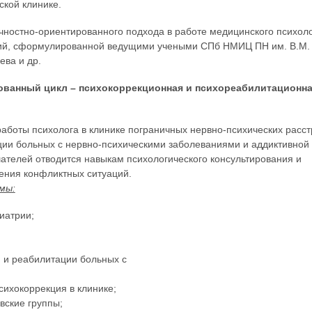
ской клинике.
чностно-ориентированного подхода в работе медицинского психоло
ий, сформулированной ведущими учеными СПб НМИЦ ПН им. В.М.
ева и др.
ованный цикл – психокоррекционная и психореабилитационн
боты психолога в клинике пограничных нервно-психических расст
ии больных с нервно-психическими заболеваниями и аддиктивной 
шателей отводится навыкам психологического консультирования и
ения конфликтных ситуаций.
мы:
иатрии;
 и реабилитации больных с
сихокоррекция в клинике;
вские группы;