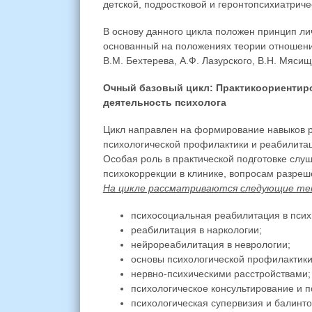
детской, подростковой и геронтопсихиатриче
В основу данного цикла положен принцип ли
основанный на положениях теории отношен
В.М. Бехтерева, А.Ф. Лазурского, В.Н. Мясищ
Очный базовый цикл: Практикоориентир
деятельность психолога
Цикл направлен на формирование навыков ра
психологической профилактики и реабилитац
Особая роль в практической подготовке слу
психокоррекции в клинике, вопросам разреш
На цикле рассматриваются следующие те
психосоциальная реабилитация в псих
реабилитация в наркологии;
нейрореабилитация в неврологии;
основы психологической профилактики
нервно-психическими расстройствами;
психологическое консультирование и п
психологическая супервизия и балинто