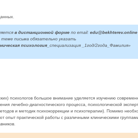
данных.
ляется
в
дистанционной форме
по email:
edu@bekhterev.online
 теме письма обязательно указать
ническая психология_
специализация
_
1год/2года
_
Фамилия»
нских) психологов большое внимание уделяется изучению современ
ения лечебно-диагностического процесса, психологической экспер
методов и методик психокоррекции и психотерапии). Помимо необ
ают опыт практической работы с различными клиническими группам
вников.