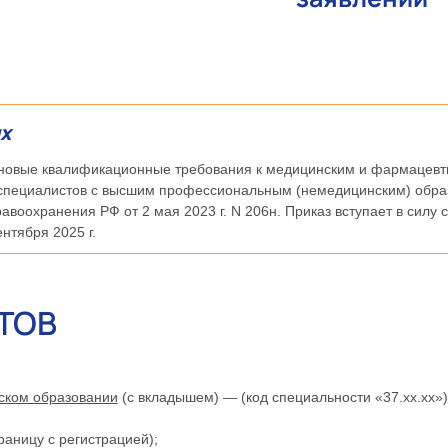
х
новые квалификационные требования к медицинским и фармацевт
м специалистов с высшим профессиональным (немедицинским) обр
воохранения РФ от 2 мая 2023 г. N 206н. Приказ вступает в силу с
ентября 2025 г.
ТОВ
ском образовании
(с вкладышем) — (код специальности «37.хх.хх»)
раницу с регистрацией);