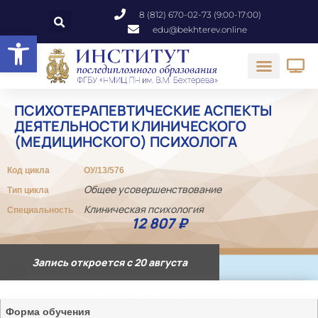
8 (812) 670-02-73 (9:00-17:00)
edu@bekhterev.online
Открыть панель инструментов
ПСИХОТЕРАПЕВТИЧЕСКИЕ АСПЕКТЫ
ДЕЯТЕЛЬНОСТИ КЛИНИЧЕСКОГО
(МЕДИЦИНСКОГО) ПСИХОЛОГА
Код цикла
ОУ/13/576
Общее усовершенствование
Тип цикла
Клиническая психология
Специальность
12 807
₽
Запись откроется с 20 августа
Форма обучения