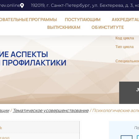
ev.online
192019, г. Санкт-Петербург, ул. Бехтерева, д. 3, к
ОВАТЕЛЬНЫЕ ПРОГРАММЫ
ПОСТУПАЮЩИМ
АККРЕДИТА
ВЫПУСКНИКАМ
ОБ ИНСТИТУТЕ
Код цикла
Тип цикла
ИЕ АСПЕКТЫ
И ПРОФИЛАКТИКИ
Специально
З
ации
/
Тематическое усовершенствование
/ Психологические асп
ь
По
/1899