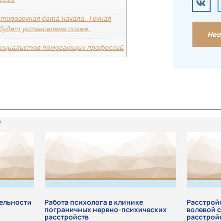
тировочная дата начала. Точная
будет установлена позже.
Нео
пециалистов помогающих профессий
ельности
Работа психолога в клинике
Расстрой
пограничных нервно-психических
волевой 
расстройств
расстройс