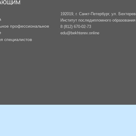
АЮЩИМ
192019, г. Санкт-Петербург, ул. Бехтерев
а
Институт последипломного образования -
ьное профессиональное
8 (812) 670-02-73
е
edu@bekhterev.online
ия специалистов