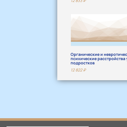
12 833
₽
Органические и невротиче
психические расстройства у
подростков
12 822
₽