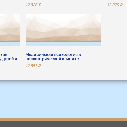
12 826
₽
12 825
₽
ские
Медицинская психология в
 детей и
психиатрической клинике
12 857
₽