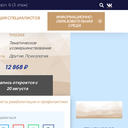
орп. 6 (3 этаж)
ИНФОРМАЦИОННО-
ЦИЯ СПЕЦИАЛИСТОВ
ОБРАЗОВАТЕЛЬНАЯ
СРЕДА
ТУ/113/16
Тематическое
усовершенствование
Другие
Психология
сти
,
12 868
₽
апись откроется с
20 августа
екты реабилитации и профилактики
делиться