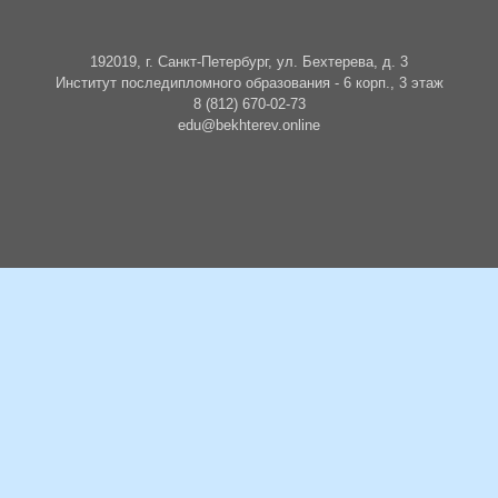
192019, г. Санкт-Петербург, ул. Бехтерева, д. 3
Институт последипломного образования - 6 корп., 3 этаж
8 (812) 670-02-73
edu@bekhterev.online
БУДЬТЕ В КУРСЕ СОБЫТИЙ
Подписаться на новости о событиях и образовательных циклах