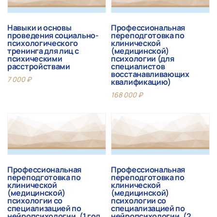
Навыки и основы
Профессиональная
проведения социально-
переподготовка по
психологического
клинической
тренинга для лиц с
(медицинской)
психическими
психологии (для
расстройствами
специалистов
восстанавливающих
7 000
₽
квалификацию)
168 000
₽
Профессиональная
Профессиональная
переподготовка по
переподготовка по
клинической
клинической
(медицинской)
(медицинской)
психологии со
психологии со
специализацией по
специализацией по
нейропсихологии, (1 год,
нейропсихологии, (2