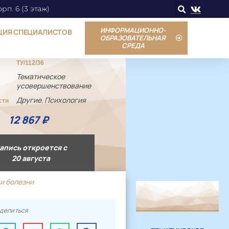
орп. 6 (3 этаж)
ИНФОРМАЦИОННО-
ЦИЯ СПЕЦИАЛИСТОВ
ОБРАЗОВАТЕЛЬНАЯ
СРЕДА
ТУ/112/36
Тематическое
усовершенствование
Другие
Психология
сти
,
12 867
₽
апись откроется с
20 августа
и болезни
делиться