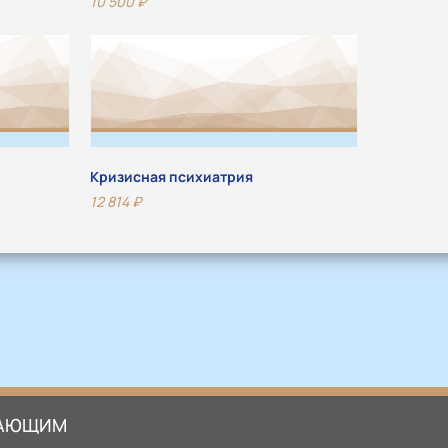
10 500
₽
Кризисная психиатрия
12 814
₽
АЮЩИМ