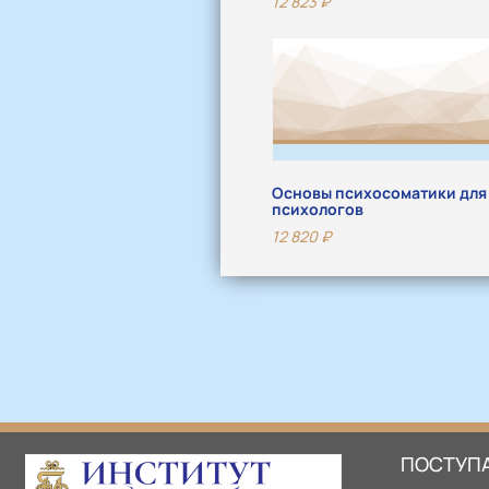
12 823
₽
Основы психосоматики для
психологов
12 820
₽
ПОСТУП