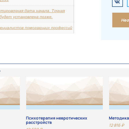
тировочная дата начала. Точная
будет установлена позже.
Нео
пециалистов помогающих профессий
Психотерапия невротических
Методика
расстройств
12 816
₽