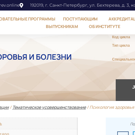
ev.online
192019, г. Санкт-Петербург, ул. Бехтерева, д. 3, к
ОВАТЕЛЬНЫЕ ПРОГРАММЫ
ПОСТУПАЮЩИМ
АККРЕДИТА
ВЫПУСКНИКАМ
ОБ ИНСТИТУТЕ
Код цикла
Тип цикла
РОВЬЯ И БОЛЕЗНИ
Специально
З
ации
/
Тематическое усовершенствование
/ Психология здоровья 
ь
По
/1899