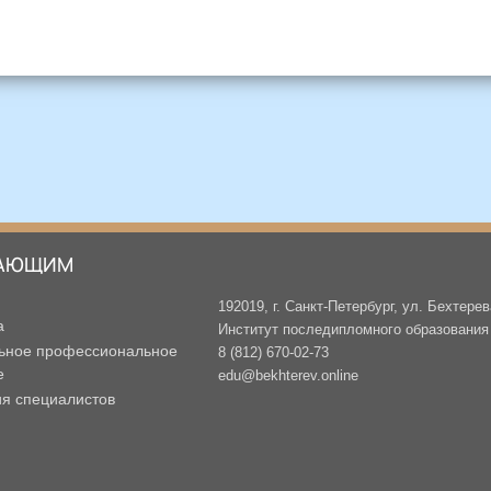
АЮЩИМ
192019, г. Санкт-Петербург, ул. Бехтерев
а
Институт последипломного образования -
ьное профессиональное
8 (812) 670-02-73
е
edu@bekhterev.online
ия специалистов