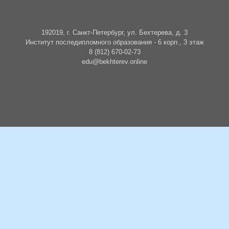
192019, г. Санкт-Петербург, ул. Бехтерева, д. 3
Институт последипломного образования - 6 корп., 3 этаж
8 (812) 670-02-73
edu@bekhterev.online
БУДЬТЕ В КУРСЕ СОБЫТИЙ
Подписаться на новости о событиях и образовательных циклах