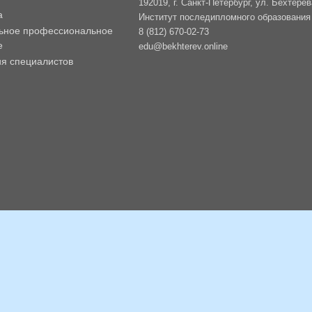
192019, г. Санкт-Петербург, ул. Бехтерев
а
Институт последипломного образования -
ьное профессиональное
8 (812) 670-02-73
е
edu@bekhterev.online
ия специалистов