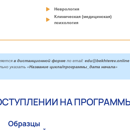
Неврология
Клиническая (медицинская)
психология
ляется
в
дистанционной форме
по email:
edu@bekhterev.online
льно указать «
Название цикла/программы_дата начала
»
ОСТУПЛЕНИИ НА ПРОГРАММ
Образцы