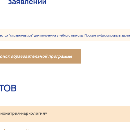
заявлений
тся "справки-вызов" для получения учебного отпуска. Просим информировать заран
оиск образовательной программы
ТОВ
сихиатрия-наркология»