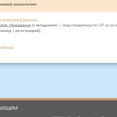
нская) психология»
имя директора Центра
;
ском образовании
(с вкладышем) — (код специальности «37.хх.хх»)
раницу с регистрацией);
 данных.
АЮЩИМ