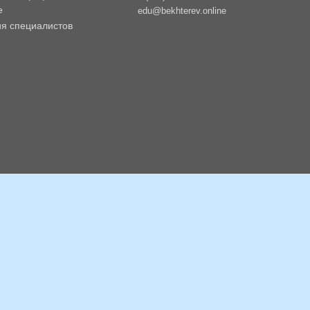
е
edu@bekhterev.online
ия специалистов