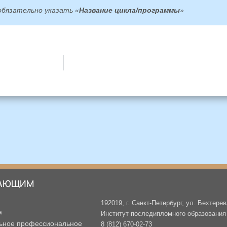
обязательно указать «
Название цикла/программы
»
АЮЩИМ
192019, г. Санкт-Петербург, ул. Бехтерев
а
Институт последипломного образования -
ьное профессиональное
8 (812) 670-02-73