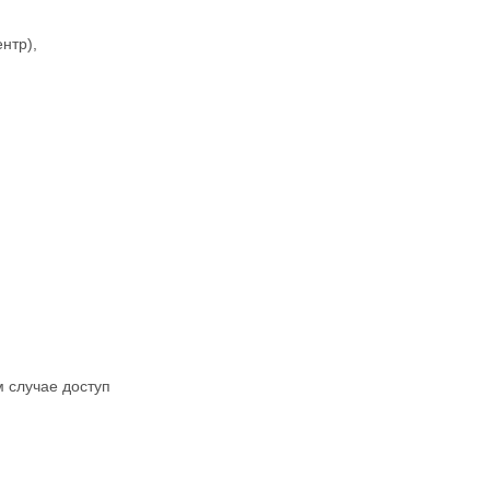
нтр),
м случае доступ