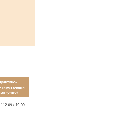
Практико-
нтированный
тап (очно)
 / 12.09 / 19.09