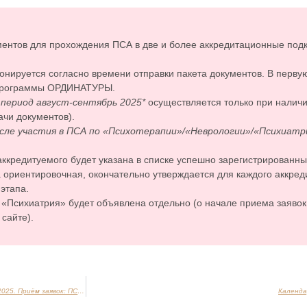
ентов для прохождения ПСА в две и более аккредитационные под
онируется согласно времени отправки пакета документов. В перву
 программы ОРДИНАТУРЫ.
 период август-сентябрь 2025*
осуществляется только при налич
ачи документов).
осле участия в ПСА по «Психотерапии»/«Неврологии»/«Психиатр
аккредитуемого будет указана в списке успешно зарегистрированны
 ориентировочная, окончательно утверждается для каждого аккред
этапа.
 «Психиатрия» будет объявлена отдельно (о начале приема заявок
 сайте).
Первичная специализированная аккредитация — сентябрь 2025. Приём заявок: ПСИХИАТРИЯ
Календа