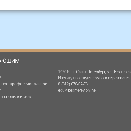
АЮЩИМ
192019, г. Санкт-Петербург, ул. Бехтерев
а
Институт последипломного образования -
ьное профессиональное
8 (812) 670-02-73
е
edu@bekhterev.online
ия специалистов