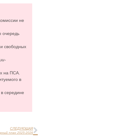
комиссии не
ю очередь
ии свободных
ии-
х на ПСА.
итуемого в
 в середине
СЛЕДУЮЩАЯ
рный план 2025-2026