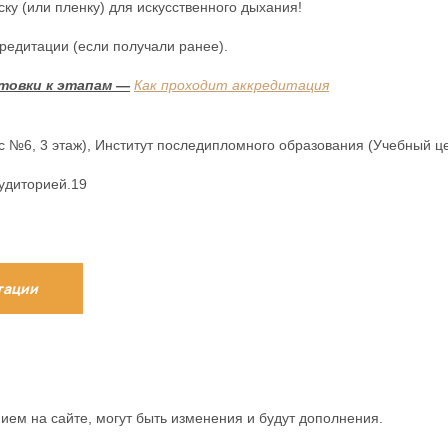
ку (или пленку) для искусственного дыхания!
кредитации (если получали ранее).
товки к этапам —
Как проходит аккредитация
рпус №6, 3 этаж), Институт последипломного образования (Учебный це
аудиторией.19
тации
ием на сайте, могут быть изменения и будут дополнения.