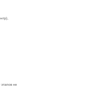
нтр),
 этапов не